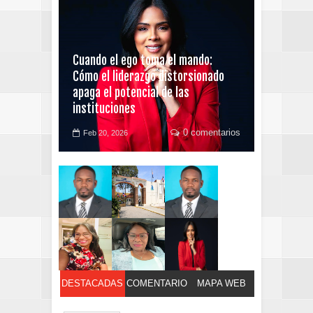
Cuando el ego toma el mando:
Cómo el liderazgo distorsionado
apaga el potencial de las
instituciones
0 comentarios
Feb 20, 2026
DESTACADAS
COMENTARIO
MAPA WEB
S