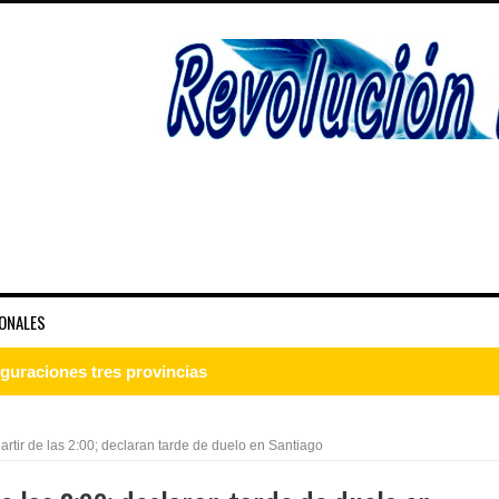
ONALES
guraciones tres provincias
n Juan recibe comisión técnica para levantamientos ambientales 
artir de las 2:00; declaran tarde de duelo en Santiago
dominicano del Bronx, N. York