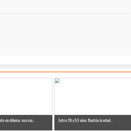
PLD en elecciones del año 2028
túnel de la Plaza de la Bandera
ística RD, pero encarece fletes
r los terremotos en Venezuela
ésel tras los ataques refinerías
lla al Mérito Magisterial 2026 Reconoce el aporte de docentes al
an Juan podría costar alrededor de RD$6 millones, ¿y nuestros
s por el terremoto 7,1
nte un dilema: usa ma...
Entre 28 y 53 años fluctúa la edad...