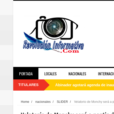
PORTADA
LOCALES
NACIONALES
INTERNACI
TITULARES
Abinader agotará agenda de inau
Dirección Provincial de Salud Sa
Home
/
nacionales
/
SLIDER
/
Velatorio de Monchy será a p
Miles participaron en el desfile 