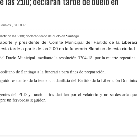
e las 2:00; declaran tarde de duelo en
vicepresidenta y primera dama, dejó abiertos los XXV Juegos Cen
ionales
,
SLIDER
duros golpes por parte de EEUU en menos de una semana
aporte y presidente del Comité Municipal del Partido de la Liberac
xta edición del premio Supérate Mujer
 tarde a partir de las 2:00 en la funeraria Blandino de esta ciudad.
el Duelo Municipal, mediante la resolución 3204-18, por la muerte repentina 
ensifica acciones de prevención contra el dengue en Villa Flores
olitano de Santiago a la funeraria para fines de preparación.
o contra exprocurador Rodríguez
seguidores dentro de la tendencia danilista del Partido de la Liberación Dominic
en bancos pertenecen a clientes fallecidos
gentes del PLD y funcionarios desfilen por el velatorio y no se descarta que
pre un fervoroso seguidor
.
hermanos acusados de matar a delivery en riña en Santiago
rueba proyecto que modifica el Código Penal
 en Venezuela alcanza 5,208