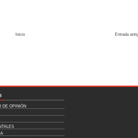
Inicio
Entrada anti
B
O DE OPINIÓN
NTALES
ÍA