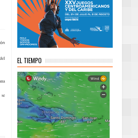
troamericanos y del
ión
del
EL TIEMPO
ana
 se