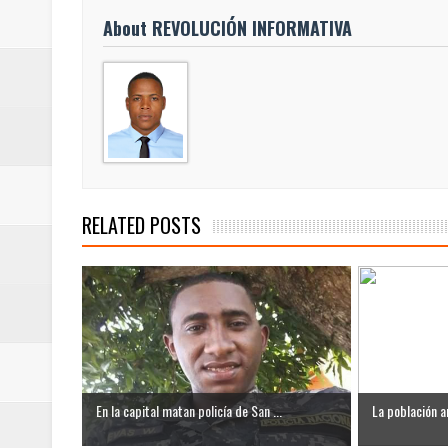
Danilo da por seguro triunfo de 
About REVOLUCIÓN INFORMATIVA
Presidente Abinader inaugura el 
Dice bloqueo Ormuz no afecta log
Aumentan a 4.734 los muertos po
Rusia prohíbe exportaciones de di
RELATED POSTS
Presidente Abinader entrega Meda
Celebración de medallistas en S
recibirán?
JAPON: Aumentan a 34 los muerto
En la capital matan policía de San ...
La población a