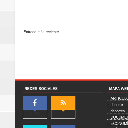
Entrada más reciente
REDES SOCIALES
MAPA WE
ARTICUL
deporte
deportes
31758
Subscribe
DOCUME
ECONOM