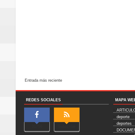
Entrada más reciente
REDES SOCIALES
MAPA WE
ARTICUL
deporte
deportes
31758
Subscribe
DOCUME