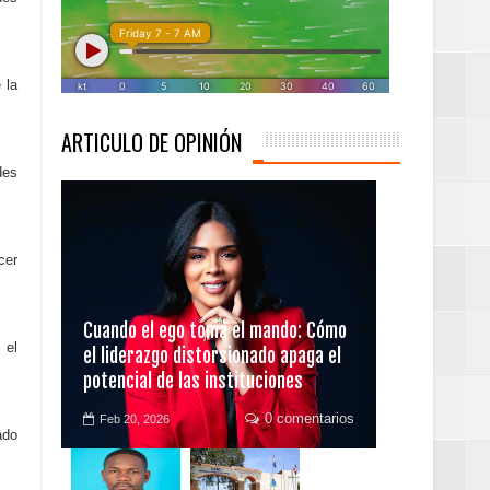
 la
ARTICULO DE OPINIÓN
des
cer
 desarrollo del país.
Cuando el ego toma el mando: Cómo
 el
el liderazgo distorsionado apaga el
 campeones cuantos
potencial de las instituciones
0 comentarios
Feb 20, 2026
ado