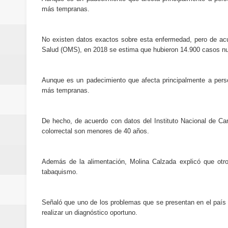
más tempranas.
Cifra de muertos por terremotos
Danilo da por seguro triunfo de 
No existen datos exactos sobre esta enfermedad, pero de acue
Salud (OMS), en 2018 se estima que hubieron 14.900 casos n
Presidente Abinader inaugura el 
Dice bloqueo Ormuz no afecta log
Aunque es un padecimiento que afecta principalmente a per
más tempranas.
Aumentan a 4.734 los muertos po
De hecho, de acuerdo con datos del Instituto Nacional de Ca
Rusia prohíbe exportaciones de di
colorrectal son menores de 40 años.
Presidente Abinader entrega Meda
Además de la alimentación, Molina Calzada explicó que otros
Celebración de medallistas en S
tabaquismo.
recibirán?
Señaló que uno de los problemas que se presentan en el país
realizar un diagnóstico oportuno.