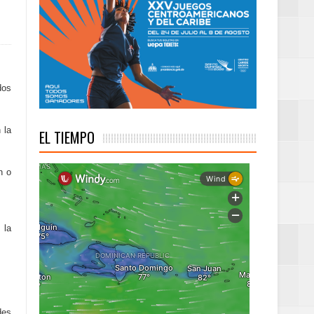
troamericanos y del
dos
 la
EL TIEMPO
n o
 la
des