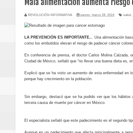
Mala alimentación aumenta riesgo 
Miles participaron en el desfile 
REVOLUCIÓN INFORMATIVA
jueves, marzo 28, 2019
salud
Presidente Abinader, junto a la 
Caribe Santo Domingo 2026
LA PREVENCIÓN ES IMPORTANTE..
. Una alimentación bas
como los embutidos elevan el riesgo de padecer cáncer colorect
Economía dominicana sufre dos 
En conferencia de prensa, el doctor Carlos Molina Calzada, on
Presidente Abinader encabeza se
Ciudad de México, señaló que “no llevar una buena dieta es, en
Dirección Provincial de Salud int
Explicó que se ha visto un aumento de esta enfermedad en lo
porque hay crecimiento en la población.
Tribunal ordena continuar juici
Sin embargo, destacó que se ha podido ver que los hábitos a
Más de 12,200 millones de pesos 
tercera causa de muerte por cáncer en México.
Tres meses de prisión para dos 
El especialista señaló que este padecimiento es el segundo tip
Senado declara de urgencia y ap
Aunque es un padecimiento que afecta principalmente a per