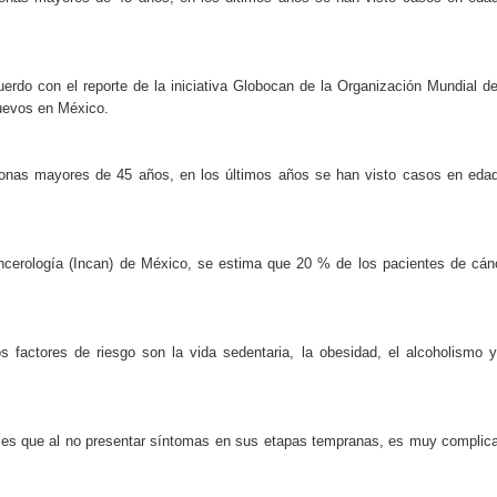
 en Venezuela alcanza 5,208
PLD en elecciones del año 2028
rdo con el reporte de la iniciativa Globocan de la Organización Mundial de
uevos en México.
túnel de la Plaza de la Bandera
ística RD, pero encarece fletes
sonas mayores de 45 años, en los últimos años se han visto casos en eda
r los terremotos en Venezuela
ncerología (Incan) de México, se estima que 20 % de los pacientes de cán
ésel tras los ataques refinerías
lla al Mérito Magisterial 2026 Reconoce el aporte de docentes al
 factores de riesgo son la vida sedentaria, la obesidad, el alcoholismo y
an Juan podría costar alrededor de RD$6 millones, ¿y nuestros
 es que al no presentar síntomas en sus etapas tempranas, es muy complic