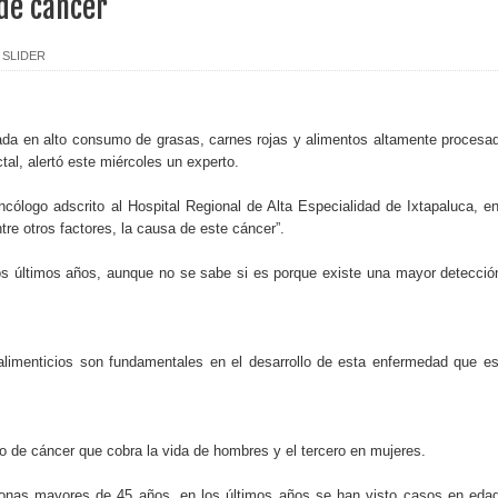
de cáncer
dominicano del Bronx, N. York
,
SLIDER
vicepresidenta y primera dama, dejó abiertos los XXV Juegos Cen
ada en alto consumo de grasas, carnes rojas y alimentos altamente procesa
al, alertó este miércoles un experto.
duros golpes por parte de EEUU en menos de una semana
cólogo adscrito al Hospital Regional de Alta Especialidad de Ixtapaluca, en
xta edición del premio Supérate Mujer
tre otros factores, la causa de este cáncer”.
ensifica acciones de prevención contra el dengue en Villa Flores
s últimos años, aunque no se sabe si es porque existe una mayor detecció
o contra exprocurador Rodríguez
limenticios son fundamentales en el desarrollo de esta enfermedad que es
en bancos pertenecen a clientes fallecidos
hermanos acusados de matar a delivery en riña en Santiago
o de cáncer que cobra la vida de hombres y el tercero en mujeres.
rueba proyecto que modifica el Código Penal
sonas mayores de 45 años, en los últimos años se han visto casos en eda