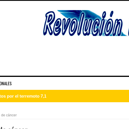
ONALES
s por el terremoto 7,1
guraciones tres provincias
 de cáncer
n Juan recibe comisión técnica para levantamientos ambientales 