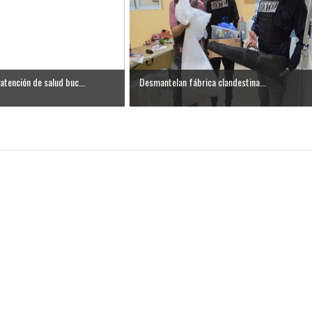
atención de salud buc...
Desmantelan fábrica clandestina...