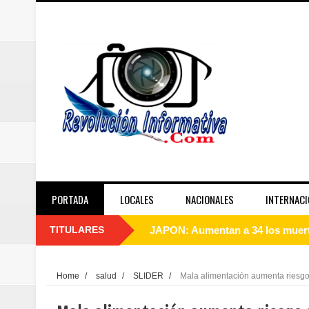
PORTADA
LOCALES
NACIONALES
INTERNACI
TITULARES
JAPON: Aumentan a 34 los muerto
Abinader agotará agenda de inau
Home
/
salud
/
SLIDER
/
Mala alimentación aumenta riesgo
Dirección Provincial de Salud Sa