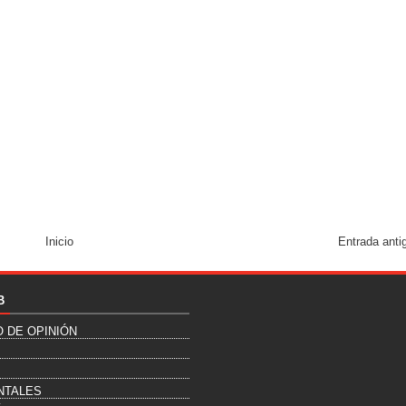
Inicio
Entrada anti
B
O DE OPINIÓN
NTALES