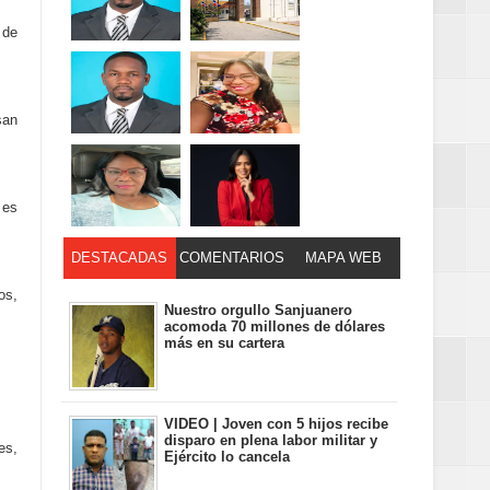
 de
san
 es
DESTACADAS
COMENTARIOS
MAPA WEB
os,
Nuestro orgullo Sanjuanero
acomoda 70 millones de dólares
más en su cartera
VIDEO | Joven con 5 hijos recibe
disparo en plena labor militar y
es,
Ejército lo cancela