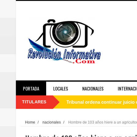
PORTADA
LOCALES
NACIONALES
INTERNACI
TITULARES
Tribunal ordena continuar juici
Más de 12,200 millones de pesos 
Home
/
nacionales
/
Hombre de 103 años hiere a un agricultor
Tres meses de prisión para dos 