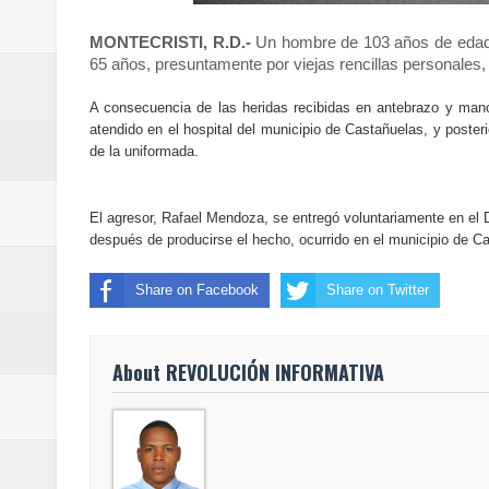
JAPON: Aumentan a 34 los muerto
MONTECRISTI, R.D.-
Un hombre de 103 años de edad hi
65 años, presuntamente por viejas rencillas personales, 
Abinader agotará agenda de inau
A consecuencia de las heridas recibidas en antebrazo y mano
Dirección Provincial de Salud Sa
atendido en el hospital del municipio de Castañuelas, y poster
de la uniformada.
Miles participaron en el desfile 
El agresor, Rafael Mendoza, se entregó voluntariamente en el
Presidente Abinader, junto a la 
después de producirse el hecho, ocurrido en el municipio de C
Caribe Santo Domingo 2026
Share on Facebook
Share on Twitter
Economía dominicana sufre dos 
About REVOLUCIÓN INFORMATIVA
Presidente Abinader encabeza se
Dirección Provincial de Salud int