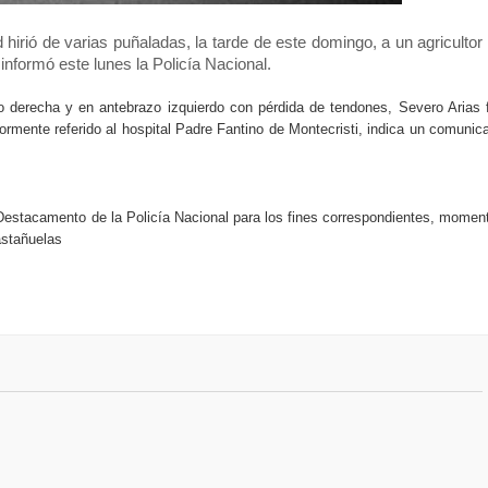
s por el terremoto 7,1
rió de varias puñaladas, la tarde de este domingo, a un agricultor
informó este lunes la Policía Nacional.
guraciones tres provincias
 derecha y en antebrazo izquierdo con pérdida de tendones, Severo Arias 
n Juan recibe comisión técnica para levantamientos ambientales 
iormente referido al hospital Padre Fantino de Montecristi, indica un comunic
dominicano del Bronx, N. York
 Destacamento de la Policía Nacional para los fines correspondientes, momen
vicepresidenta y primera dama, dejó abiertos los XXV Juegos Cen
astañuelas
duros golpes por parte de EEUU en menos de una semana
xta edición del premio Supérate Mujer
ensifica acciones de prevención contra el dengue en Villa Flores