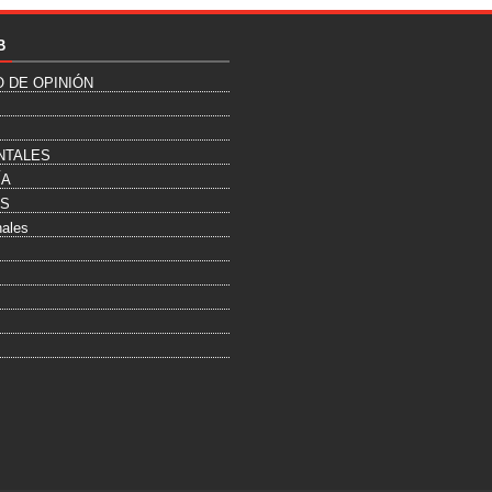
B
O DE OPINIÓN
NTALES
ÍA
ES
nales
s