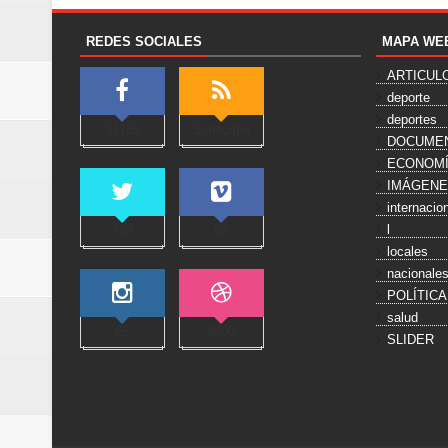
REDES SOCIALES
MAPA WE
ARTICUL
deporte
deportes
31758
Subscribe
DOCUME
ECONOM
IMÁGEN
internacio
l
739
83
locales
nacionale
POLÍTICA
salud
65
9000
SLIDER