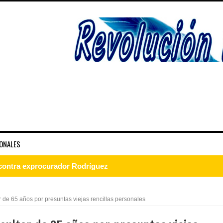
ONALES
o contra exprocurador Rodríguez
en bancos pertenecen a clientes fallecidos
 de 65 años por presuntas viejas rencillas personales
hermanos acusados de matar a delivery en riña en Santiago