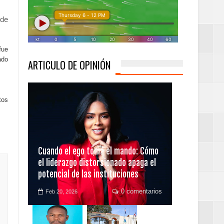
 de
fue
y sociales
ado
ARTICULO DE OPINIÓN
tos
troamericanos y del
Cuando el ego toma el mando: Cómo
el liderazgo distorsionado apaga el
potencial de las instituciones
0 comentarios
Feb 20, 2026