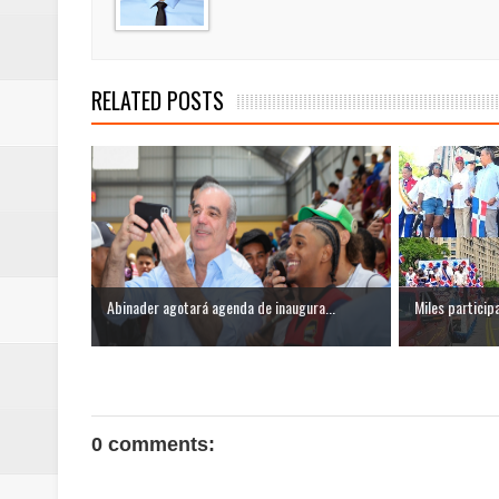
RELATED POSTS
Abinader agotará agenda de inaugura...
Miles participa
0 comments: