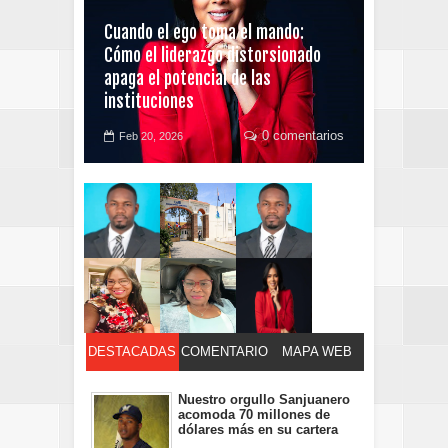
Cuando el ego toma el mando:
Cómo el liderazgo distorsionado
apaga el potencial de las
instituciones
0 comentarios
Feb 20, 2026
DESTACADAS
COMENTARIO
MAPA WEB
S
Nuestro orgullo Sanjuanero
acomoda 70 millones de
dólares más en su cartera