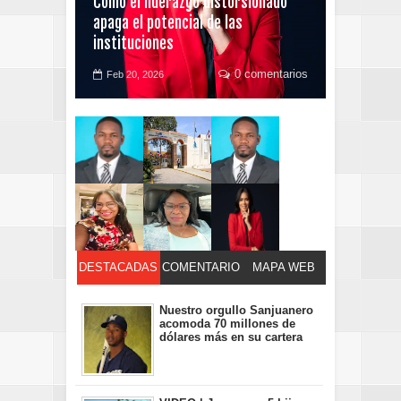
Cómo el liderazgo distorsionado
apaga el potencial de las
instituciones
0 comentarios
Feb 20, 2026
DESTACADAS
COMENTARIO
MAPA WEB
S
Nuestro orgullo Sanjuanero
acomoda 70 millones de
dólares más en su cartera