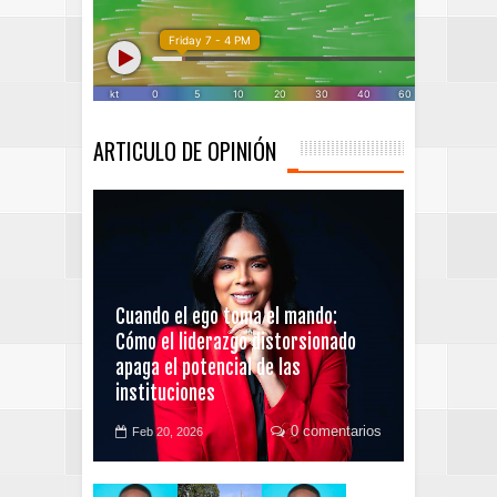
ARTICULO DE OPINIÓN
Cuando el ego toma el mando:
Cómo el liderazgo distorsionado
apaga el potencial de las
instituciones
0 comentarios
Feb 20, 2026