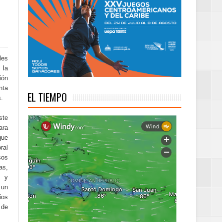
troamericanos y del
les
 la
ión
nta
EL TIEMPO
s.
ste
ara
que
ral
sos
as,
a y
 un
ios
 de