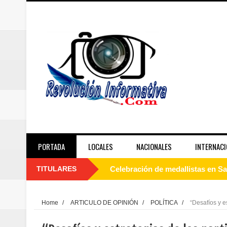
PORTADA
LOCALES
NACIONALES
INTERNACI
TITULARES
JAPON: Aumentan a 34 los muerto
Abinader agotará agenda de inau
Home
/
ARTICULO DE OPINIÓN
/
POLÍTICA
/
“Desafíos y es
Dirección Provincial de Salud Sa