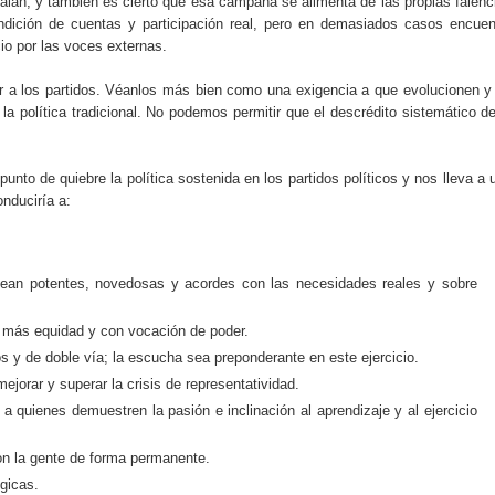
lan, y también es cierto que esa campaña se alimenta de las propias falenc
rendición de cuentas y participación real, pero en demasiados casos encuen
io por las voces externas.
 a los partidos. Véanlos más bien como una exigencia a que evolucionen y
a política tradicional. No podemos permitir que el descrédito sistemático de
punto de quiebre la política sostenida en los partidos políticos y nos lleva a 
onduciría a:
ean potentes, novedosas y acordes con las necesidades reales y sobre
n más equidad y con vocación de poder.
 y de doble vía; la escucha sea preponderante en este ejercicio.
ejorar y superar la crisis de representatividad.
 quienes demuestren la pasión e inclinación al aprendizaje y al ejercicio
on la gente de forma permanente.
gicas.