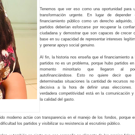
 en Venezuela alcanza 5,208
Tenemos que ver eso como una oportunidad para 
transformación urgente. En lugar de depender 
PLD en elecciones del año 2028
financiamiento público como un derecho adquirido, 
partidos deberían esforzarse por recuperar la confia
ciudadana y demostrar que son capaces de crecer 
túnel de la Plaza de la Bandera
base en su capacidad de representar intereses legíti
y generar apoyo social genuino.
ística RD, pero encarece fletes
Al fin, la historia nos enseña que el financiamiento a 
r los terremotos en Venezuela
partidos no es un problema, porque hubo partidos en
momento minoritario que llegaron al pod
ésel tras los ataques refinerías
autofinanciándose. Esto no quiere decir que
determinadas situaciones la cantidad de recursos no
decisiva a la hora de definir unas elecciones.
lla al Mérito Magisterial 2026 Reconoce el aporte de docentes al
verdadera competitividad está en la comunicación y
la calidad del gasto.
an Juan podría costar alrededor de RD$6 millones, ¿y nuestros
do moderno actúe con transparencia en el manejo de los fondos, porque e
ificultad los partidos y visibilizar su resistencia al escrutinio público.