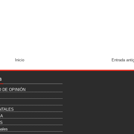
Inicio
Entrada anti
B
O DE OPINIÓN
NTALES
ÍA
ES
nales