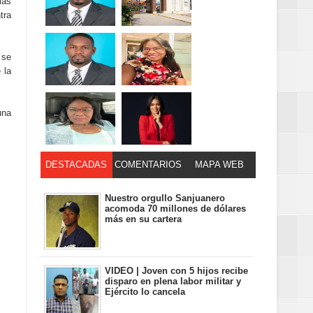
ias
tra
 se
 la
una
DESTACADAS
COMENTARIOS
MAPA WEB
Nuestro orgullo Sanjuanero
acomoda 70 millones de dólares
más en su cartera
VIDEO | Joven con 5 hijos recibe
disparo en plena labor militar y
Ejército lo cancela