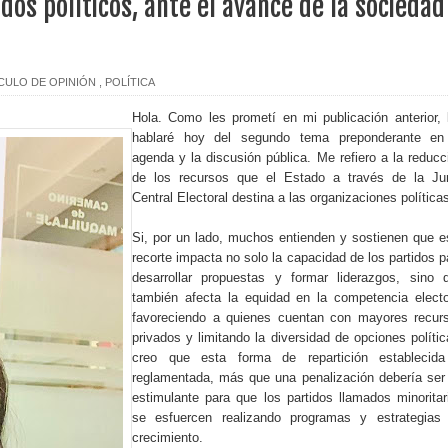
dos políticos, ante el avance de la sociedad
dominicano del Bronx, N. York
vicepresidenta y primera dama, dejó abiertos los XXV Juegos Cen
CULO DE OPINIÓN
,
POLÍTICA
Hola. Como les prometí en mi publicación anterior, 
hablaré hoy del segundo tema preponderante en
duros golpes por parte de EEUU en menos de una semana
agenda y la discusión pública. Me refiero a la reducc
de los recursos que el Estado a través de la Ju
Central Electoral destina a las organizaciones política
xta edición del premio Supérate Mujer
Si, por un lado, muchos entienden y sostienen que e
ensifica acciones de prevención contra el dengue en Villa Flores
recorte impacta no solo la capacidad de los partidos p
desarrollar propuestas y formar liderazgos, sino 
o contra exprocurador Rodríguez
también afecta la equidad en la competencia electo
favoreciendo a quienes cuentan con mayores recur
en bancos pertenecen a clientes fallecidos
privados y limitando la diversidad de opciones polític
creo que esta forma de repartición establecid
reglamentada, más que una penalización debería ser
hermanos acusados de matar a delivery en riña en Santiago
estimulante para que los partidos llamados minoritar
se esfuercen realizando programas y estrategias
rueba proyecto que modifica el Código Penal
crecimiento.