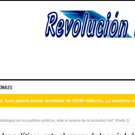
ONALES
s por el terremoto 7,1
guraciones tres provincias
trategias de los partidos políticos, ante el avance de la sociedad civil” (Parte 2)
n Juan recibe comisión técnica para levantamientos ambientales 