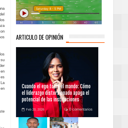
una
del
los
nza
con
ARTICULO DE OPINIÓN
mos
los
 su
er
 en
 es
 La
 desarrollo del país.
Cuando el ego toma el mando: Cómo
 en
el liderazgo distorsionado apaga el
 campeones cuantos
potencial de las instituciones
0 comentarios
Feb 20, 2026
ste