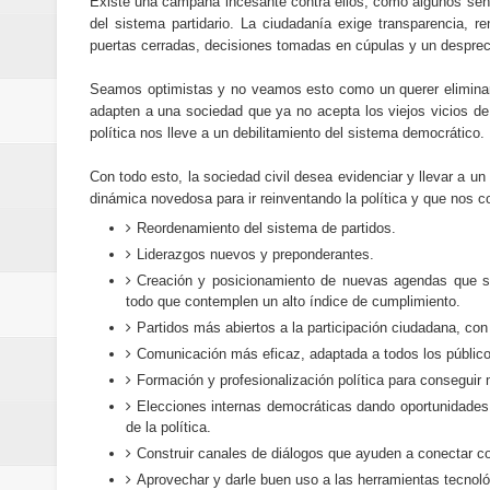
Existe una campaña incesante contra ellos, como algunos seña
del sistema partidario. La ciudadanía exige transparencia, 
puertas cerradas, decisiones tomadas en cúpulas y un desprec
Seamos optimistas y no veamos esto como un querer eliminar
adapten a una sociedad que ya no acepta los viejos vicios de l
política nos lleve a un debilitamiento del sistema democrático.
Con todo esto, la sociedad civil desea evidenciar y llevar a un 
dinámica novedosa para ir reinventando la política y que nos c
Reordenamiento del sistema de partidos.
Liderazgos nuevos y preponderantes.
Creación y posicionamiento de nuevas agendas que s
todo que contemplen un alto índice de cumplimiento.
Partidos más abiertos a la participación ciudadana, co
Comunicación más eficaz, adaptada a todos los públicos
Formación y profesionalización política para conseguir m
Elecciones internas democráticas dando oportunidades a
de la política.
Construir canales de diálogos que ayuden a conectar c
Aprovechar y darle buen uso a las herramientas tecnoló