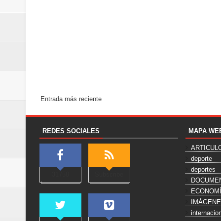
Entrada más reciente
REDES SOCIALES
MAPA WE
ARTICUL
deporte
deportes
31758
Subscribe
DOCUME
ECONOM
IMÁGEN
internacio