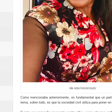
Cifra de muertos por terremotos
Danilo da por seguro triunfo de 
Presidente Abinader inaugura el 
Dice bloqueo Ormuz no afecta log
Aumentan a 4.734 los muertos po
Rusia prohíbe exportaciones de di
Presidente Abinader entrega Meda
Celebración de medallistas en S
DRA. NIDIA PAULINO VALDEZ
recibirán?
Como mencionaba anteriormente, es fundamental que un parti
tema, sobre todo, es que la sociedad civil utiliza para poner en d