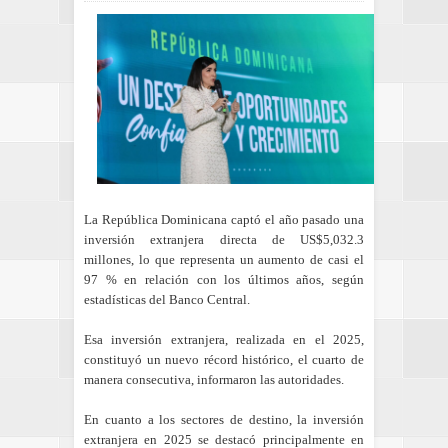
La República Dominicana captó el año pasado una
inversión extranjera directa de US$5,032.3
millones, lo que representa un aumento de casi el
97 % en relación con los últimos años, según
estadísticas del Banco Central.
Esa inversión extranjera, realizada en el 2025,
constituyó un nuevo récord histórico, el cuarto de
manera consecutiva, informaron las autoridades.
En cuanto a los sectores de destino, la inversión
extranjera en 2025 se destacó principalmente en