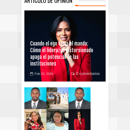
ARTICULO DE OPINIÓN
Cuando el ego toma el mando:
Cómo el liderazgo distorsionado
apaga el potencial de las
instituciones
0 comentarios
Feb 20, 2026