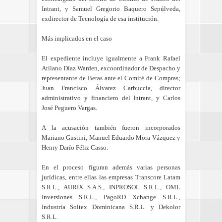
Intrant, y Samuel Gregorio Baquero Sepúlveda,
exdirector de Tecnología de esa institución.
Más implicados en el caso
El expediente incluye igualmente a Frank Rafael
Atilano Díaz Warden, excoordinador de Despacho y
representante de Beras ante el Comité de Compras;
Juan Francisco Álvarez Carbuccia, director
administrativo y financiero del Intrant, y Carlos
José Peguero Vargas.
A la acusación también fueron incorporados
Mariano Gustini, Manuel Eduardo Mora Vázquez y
Henry Darío Féliz Casso.
En el proceso figuran además varias personas
jurídicas, entre ellas las empresas Transcore Latam
S.R.L., AURIX S.A.S., INPROSOL S.R.L., OML
Inversiones S.R.L., PagoRD Xchange S.R.L.,
Industria Soltex Dominicana S.R.L. y Dekolor
S.R.L.