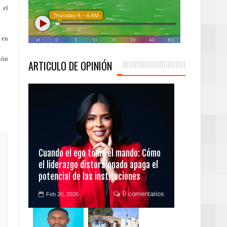
 el
 en
ión
ARTICULO DE OPINIÓN
 desarrollo del país.
Cuando el ego toma el mando: Cómo
el liderazgo distorsionado apaga el
 campeones cuantos
potencial de las instituciones
0 comentarios
Feb 20, 2026