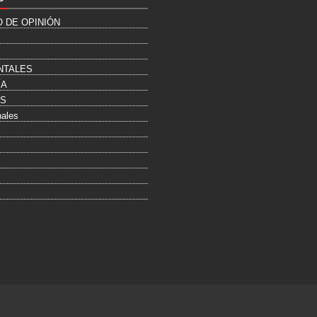
O DE OPINIÓN
NTALES
ÍA
ES
nales
s