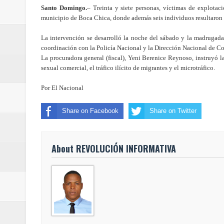
Santo Domingo.
– Treinta y siete personas, víctimas de
explotaci
Cifra de muertos por terremotos
municipio de Boca Chica, donde además seis individuos resultaron 
Danilo da por seguro triunfo de 
La intervención se desarrolló la noche del sábado y la madrugada 
coordinación con la Policía Nacional y la Dirección Nacional de C
Presidente Abinader inaugura el 
La procuradora general (fiscal), Yeni Berenice Reynoso, instruyó l
sexual comercial, el tráfico ilícito de migrantes y el microtráfico.
Dice bloqueo Ormuz no afecta log
Por
El Nacional
Aumentan a 4.734 los muertos po
Share on Facebook
Share on Twitter
Rusia prohíbe exportaciones de di
Presidente Abinader entrega Meda
About REVOLUCIÓN INFORMATIVA
Celebración de medallistas en S
recibirán?