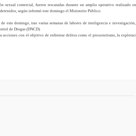
ón sexual comercial
, fueron rescatadas durante un amplio operativo realizado en
 en Venezuela alcanza 5,208
detenidos, según informó este domingo el Ministerio Público.
PLD en elecciones del año 2028
de este domingo, tras varias semanas de labores de inteligencia e investigación,
ontrol de Drogas (DNCD).
túnel de la Plaza de la Bandera
as acciones con el objetivo de enfrentar delitos como el proxenetismo, la explotac
ística RD, pero encarece fletes
r los terremotos en Venezuela
ésel tras los ataques refinerías
lla al Mérito Magisterial 2026 Reconoce el aporte de docentes al
an Juan podría costar alrededor de RD$6 millones, ¿y nuestros