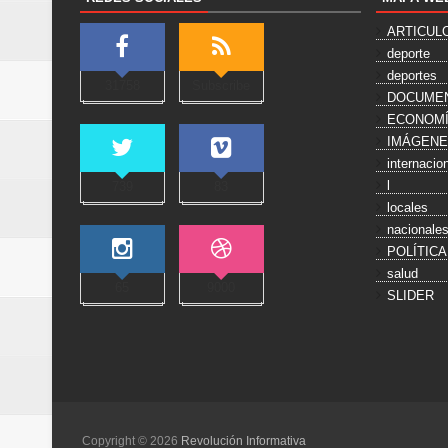
ARTICUL
deporte
deportes
31758
Subscribe
DOCUME
ECONOM
IMÁGEN
internacio
l
739
83
locales
nacionale
POLÍTICA
salud
65
9000
SLIDER
Copyright ©
2026
Revolución Informativa