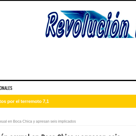
ONALES
s por el terremoto 7,1
guraciones tres provincias
exual en Boca Chica y apresan seis implicados
n Juan recibe comisión técnica para levantamientos ambientales 