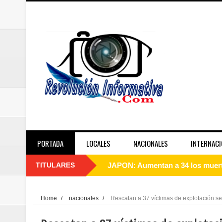
PORTADA
LOCALES
NACIONALES
INTERNACI
TITULARES
JAPON: Aumentan a 34 los muerto
Abinader agotará agenda de inau
Home
/
nacionales
/
Rescatan a 37 víctimas de explotación s
Dirección Provincial de Salud Sa