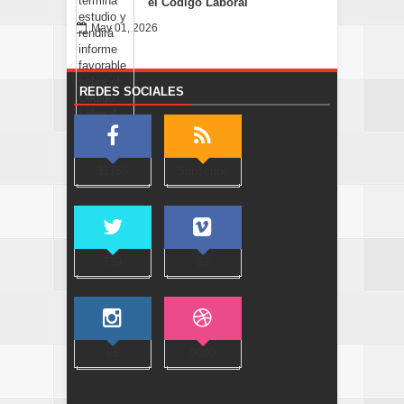
el Código Laboral
May 01, 2026
REDES SOCIALES
31758
Subscribe
739
83
65
9000