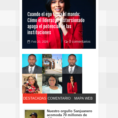
Cuando el ego toma el mando:
Cómo el liderazgo distorsionado
apaga el potencial de las
instituciones
0 comentarios
Feb 20, 2026
DESTACADAS
COMENTARIO
MAPA WEB
S
Nuestro orgullo Sanjuanero
acomoda 70 millones de