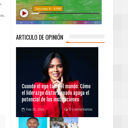
o.
io,
ARTICULO DE OPINIÓN
 desarrollo del país.
 campeones cuantos
Cuando el ego toma el mando: Cómo
el liderazgo distorsionado apaga el
potencial de las instituciones
0 comentarios
Feb 20, 2026