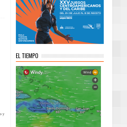
troamericanos y del
EL TIEMPO
o y