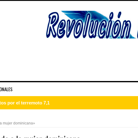
ONALES
guraciones tres provincias
n Juan recibe comisión técnica para levantamientos ambientales 
 la mujer dominicana»
dominicano del Bronx, N. York