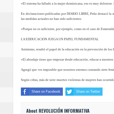
«El sistema ha fallado a la mujer dominicana, eso es muy doloroso
Danilo da por seguro triunfo de 
En declaraciones publicadas por DIARIO LIBRE, Peña destacó la nece
Presidente Abinader inaugura el 
las medidas actuales no han sido suficientes.
Dice bloqueo Ormuz no afecta log
«Porque no es suficiente, por ejemplo, como en el caso de Esmerald
LA EDDUCACION JUEGA UN PAPEL FUNDAMENTAL
Aumentan a 4.734 los muertos po
Asimismo, resaltó el papel de la educación en la prevención de los 
Rusia prohíbe exportaciones de di
«El abordaje tiene que empezar desde educación; educar a nuestros n
Presidente Abinader entrega Meda
Agregó que «es imposible que nosotros estemos contando siete femi
Celebración de medallistas en S
Según cifras, más de siete muertes violentas de mujeres han ocurrid
recibirán?
Share on Facebook
Share on Twitter
JAPON: Aumentan a 34 los muerto
About REVOLUCIÓN INFORMATIVA