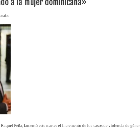
lado a la mujer dominicana»
vicepresidenta y primera dama, dejó abiertos los XXV Juegos Cen
onales
duros golpes por parte de EEUU en menos de una semana
xta edición del premio Supérate Mujer
ensifica acciones de prevención contra el dengue en Villa Flores
o contra exprocurador Rodríguez
en bancos pertenecen a clientes fallecidos
hermanos acusados de matar a delivery en riña en Santiago
rueba proyecto que modifica el Código Penal
 Raquel Peña, lamentó este martes el incremento de los casos de violencia de géner
 en Venezuela alcanza 5,208