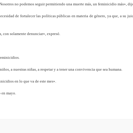
. Nosotros no podemos seguir permitiendo una muerte más, un feminicidio más», dij
PLD en elecciones del año 2028
sidad de fortalecer las políticas públicas en materia de género, ya que, a su juic
túnel de la Plaza de la Bandera
ística RD, pero encarece fletes
a, con solamente denunciar», expresó.
r los terremotos en Venezuela
feminicidios.
ésel tras los ataques refinerías
iños, a nuestras niñas, a respetar y a tener una convivencia que sea humana.
lla al Mérito Magisterial 2026 Reconoce el aporte de docentes al
nicidios en lo que va de este mes».
an Juan podría costar alrededor de RD$6 millones, ¿y nuestros
o en mayo.
s por el terremoto 7,1