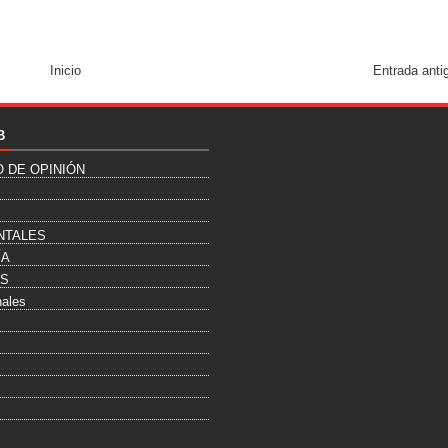
Inicio
Entrada anti
B
O DE OPINIÓN
NTALES
ÍA
ES
nales
s