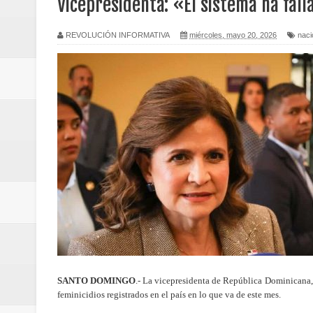
Vicepresidenta: «El sistema ha fal
Presidente Abinader, junto a la 
REVOLUCIÓN INFORMATIVA
miércoles, mayo 20, 2026
naci
Caribe Santo Domingo 2026
Economía dominicana sufre dos 
Presidente Abinader encabeza se
Dirección Provincial de Salud int
Tribunal ordena continuar juici
Más de 12,200 millones de pesos 
Tres meses de prisión para dos 
Senado declara de urgencia y ap
SANTO DOMINGO
.- La vicepresidenta de República Dominicana,
feminicidios registrados en el país en lo que va de este mes.
Cifra de muertos por terremotos