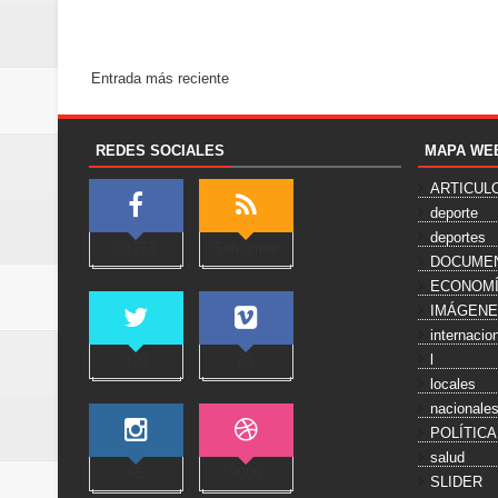
Entrada más reciente
REDES SOCIALES
MAPA WE
ARTICUL
deporte
deportes
31758
Subscribe
DOCUME
ECONOM
IMÁGEN
internacio
l
739
83
locales
nacionale
POLÍTICA
salud
65
9000
SLIDER