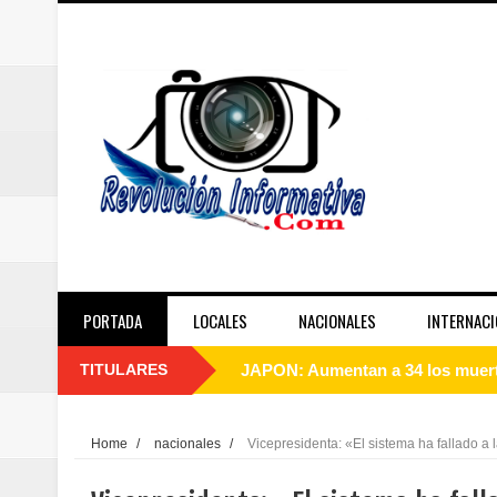
PORTADA
LOCALES
NACIONALES
INTERNACI
TITULARES
Abinader agotará agenda de inau
Dirección Provincial de Salud Sa
Home
/
nacionales
/
Vicepresidenta: «El sistema ha fallado a
Miles participaron en el desfile 