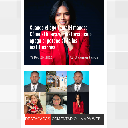
Cuando el ego toma el mando:
Cómo el liderazgo distorsionado
apaga el potencial de las
instituciones
0 comentarios
Feb 20, 2026
DESTACADAS
COMENTARIO
MAPA WEB