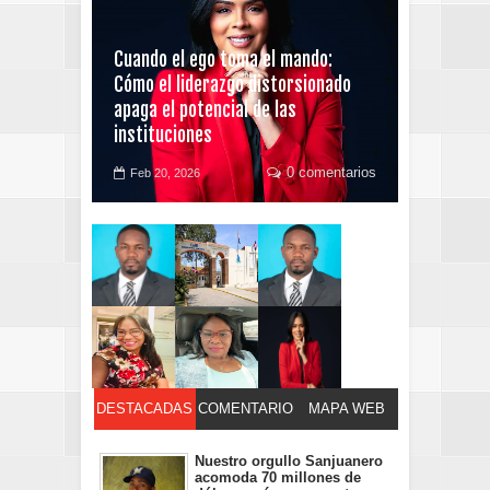
Cuando el ego toma el mando:
Cómo el liderazgo distorsionado
apaga el potencial de las
instituciones
0 comentarios
Feb 20, 2026
DESTACADAS
COMENTARIO
MAPA WEB
S
Nuestro orgullo Sanjuanero
acomoda 70 millones de