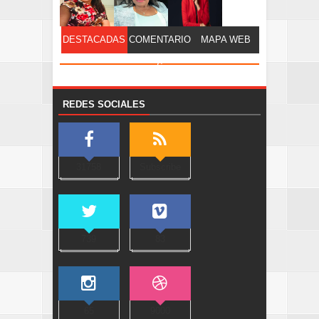
DESTACADAS
COMENTARIO
MAPA WEB
S
REDES SOCIALES
31758
Subscribe
739
83
65
9000