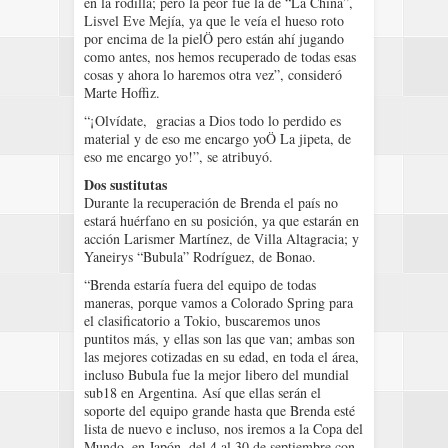
en la rodilla; pero la peor fue la de “La China”,
Lisvel Eve Mejía, ya que le veía el hueso roto
por encima de la pielÖ pero están ahí jugando
como antes, nos hemos recuperado de todas esas
cosas y ahora lo haremos otra vez”, consideró
Marte Hoffiz.
“¡Olvídate, gracias a Dios todo lo perdido es
material y de eso me encargo yoÖ La jipeta, de
eso me encargo yo!”, se atribuyó.
Dos sustitutas
Durante la recuperación de Brenda el país no
estará huérfano en su posición, ya que estarán en
acción Larismer Martínez, de Villa Altagracia; y
Yaneirys “Bubula” Rodríguez, de Bonao.
“Brenda estaría fuera del equipo de todas
maneras, porque vamos a Colorado Spring para
el clasificatorio a Tokio, buscaremos unos
puntitos más, y ellas son las que van; ambas son
las mejores cotizadas en su edad, en toda el área,
incluso Bubula fue la mejor libero del mundial
sub18 en Argentina. Así que ellas serán el
soporte del equipo grande hasta que Brenda esté
lista de nuevo e incluso, nos iremos a la Copa del
Mundo, en Japón, del 4 al 30 de septiembre con