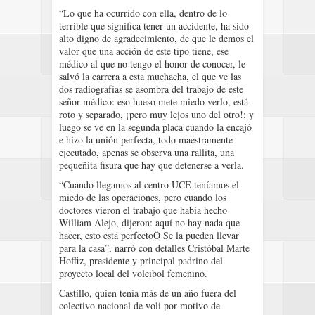
“Lo que ha ocurrido con ella, dentro de lo
terrible que significa tener un accidente, ha sido
alto digno de agradecimiento, de que le demos el
valor que una acción de este tipo tiene, ese
médico al que no tengo el honor de conocer, le
salvó la carrera a esta muchacha, el que ve las
dos radiografías se asombra del trabajo de este
señor médico: eso hueso mete miedo verlo, está
roto y separado, ¡pero muy lejos uno del otro!; y
luego se ve en la segunda placa cuando la encajó
e hizo la unión perfecta, todo maestramente
ejecutado, apenas se observa una rallita, una
pequeñita fisura que hay que detenerse a verla.
“Cuando llegamos al centro UCE teníamos el
miedo de las operaciones, pero cuando los
doctores vieron el trabajo que había hecho
William Alejo, dijeron: aquí no hay nada que
hacer, esto está perfectoÖ Se la pueden llevar
para la casa”, narró con detalles Cristóbal Marte
Hoffiz, presidente y principal padrino del
proyecto local del voleibol femenino.
Castillo, quien tenía más de un año fuera del
colectivo nacional de voli por motivo de